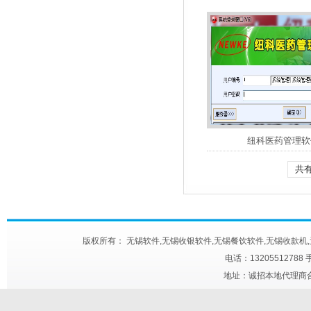
纽科医药管理软
共
版权所有： 无锡软件,无锡收银软件,无锡餐饮软件,无锡收款机,无锡快餐触屏机
电话：13205512788 
地址：诚招本地代理商合作 