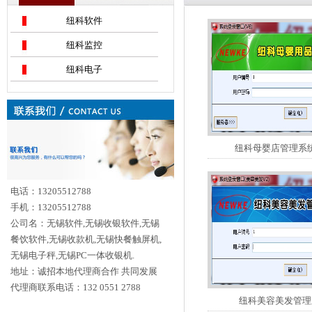
纽科软件
纽科监控
纽科电子
纽科母婴店管理系
电话：13205512788
手机：13205512788
公司名：无锡软件,无锡收银软件,无锡
餐饮软件,无锡收款机,无锡快餐触屏机,
无锡电子秤,无锡PC一体收银机.
地址：诚招本地代理商合作 共同发展
代理商联系电话：132 0551 2788
纽科美容美发管理