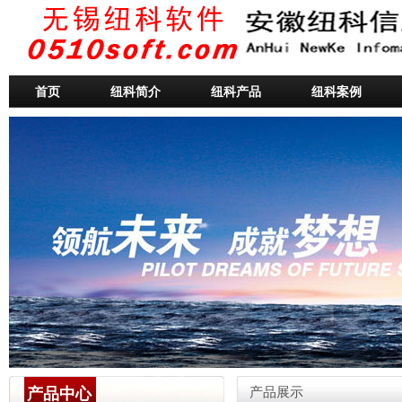
首页
纽科简介
纽科产品
纽科案例
产品中心
产品展示