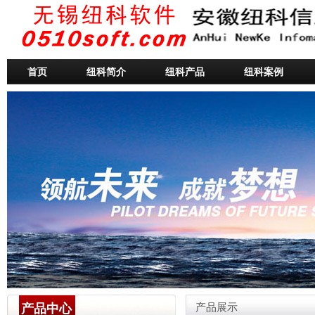
首页
纽科简介
纽科产品
纽科案例
产品中心
产品展示