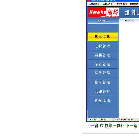
上一篇:PC收银一体秤
下一篇