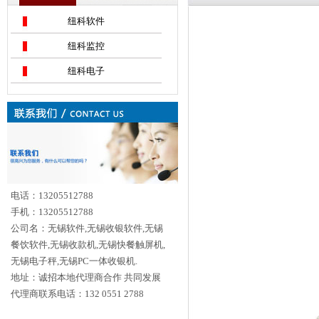
纽科软件
纽科监控
纽科电子
电话：13205512788
手机：13205512788
公司名：无锡软件,无锡收银软件,无锡
餐饮软件,无锡收款机,无锡快餐触屏机,
无锡电子秤,无锡PC一体收银机.
地址：诚招本地代理商合作 共同发展
代理商联系电话：132 0551 2788