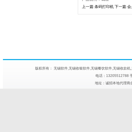
上一篇:条码打印机
下一篇:
版权所有： 无锡软件,无锡收银软件,无锡餐饮软件,无锡收款机,无锡快餐触屏机
电话：13205512788 
地址：诚招本地代理商合作 