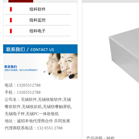
纽科软件
纽科监控
纽科电子
电话：13205512788
手机：13205512788
公司名：无锡软件,无锡收银软件,无锡
餐饮软件,无锡收款机,无锡快餐触屏机,
无锡电子秤,无锡PC一体收银机.
地址：诚招本地代理商合作 共同发展
代理商联系电话：132 0551 2788
产品说明：钱箱